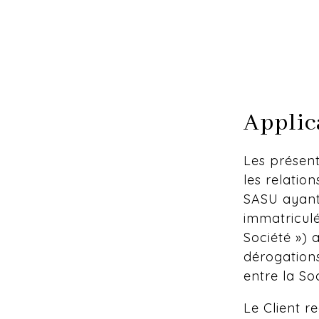
Applic
Les présent
les relatio
SASU ayant 
immatriculé
Société ») a
dérogations
entre la Soc
Le Client r