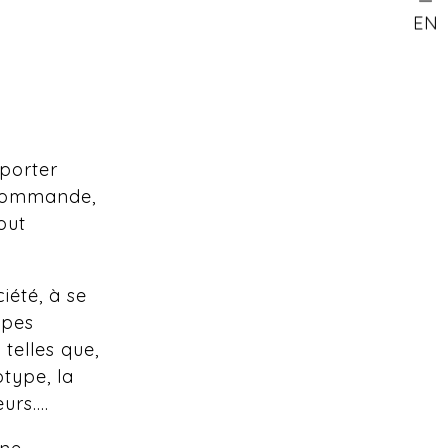
EN
pporter
 commande,
out
iété, à se
apes
telles que,
otype, la
rs....