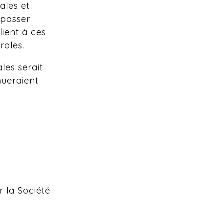
ales et
 passer
ient à ces
rales.
les serait
nueraient
r la Société