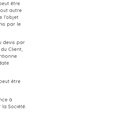
peut être
tout autre
e l’objet
is par le
u devis par
du Client,
ntionne
date
peut être
nce à
la Société.