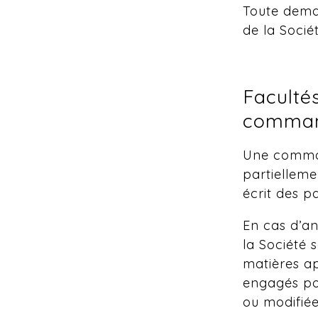
Toute deman
de la Socié
Faculté
comma
Une comman
partielleme
écrit des pa
En cas d’an
la Société s
matières ap
engagés po
ou modifiée