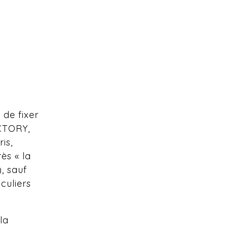
 de fixer
ACTORY,
is,
ès « la
, sauf
culiers
la