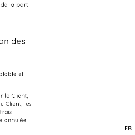
 de la part
ion des
alable et
le Client,
u Client, les
frais
e annulée
FR