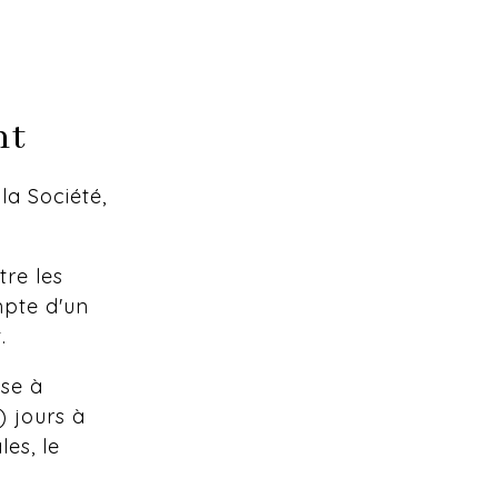
nt
la Société,
tre les
mpte d'un
.
ise à
) jours à
es, le