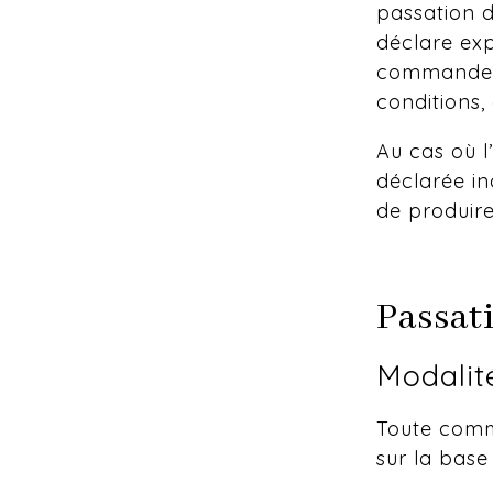
passation 
déclare exp
commande im
conditions,
Au cas où l
déclarée in
de produire 
Passat
Modalit
Toute comma
sur la base