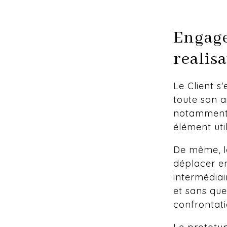
Engage
realis
Le Client s
toute son 
notamment e
élément uti
De même, le
déplacer en
intermédiai
et sans que 
confrontatio