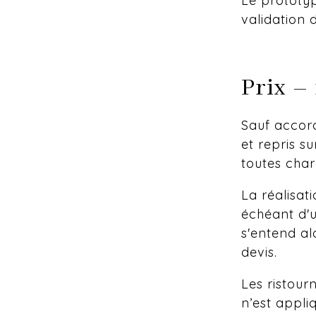
Le prototyp
validation d
Prix –
Sauf accord 
et repris su
toutes cha
La réalisati
échéant d'u
s'entend al
devis.
Les ristour
n’est appl