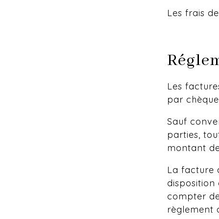
Les frais d
Réglem
Les facture
par chèque
Sauf conven
parties, to
montant de 
La facture 
disposition
compter de 
règlement d