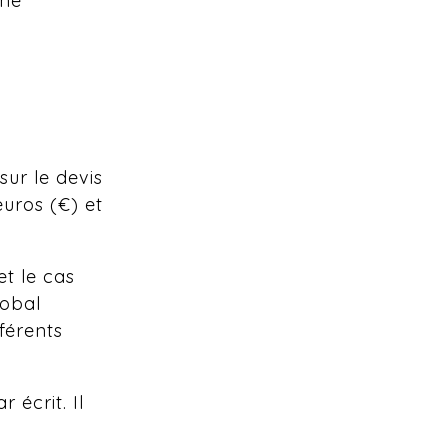
une
sur le devis
 euros (€) et
et le cas
lobal
férents
 écrit. Il