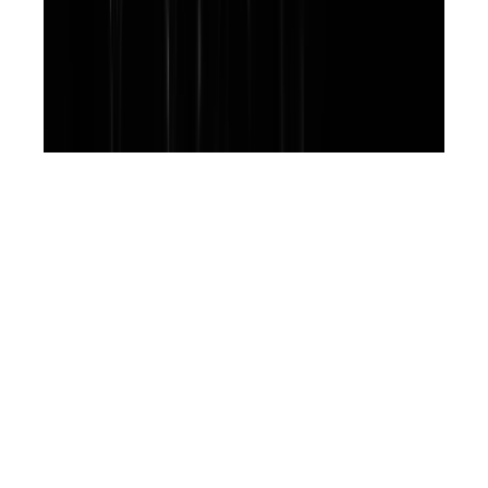
La matériauthèque de Milky Blue propose une
gamme de produits inédits pour répondre aux
projets des créateurs et designers en quête
d’innovation. Conjuguant expérimentation et
savoir-faire, nos intervenants subliment la