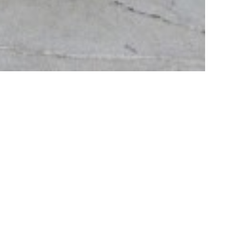
iauthèque
Contact