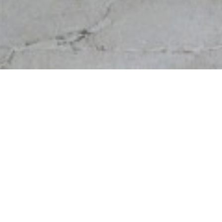
Restauration
Matér
Passe Apache