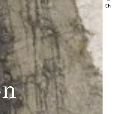
EN
on