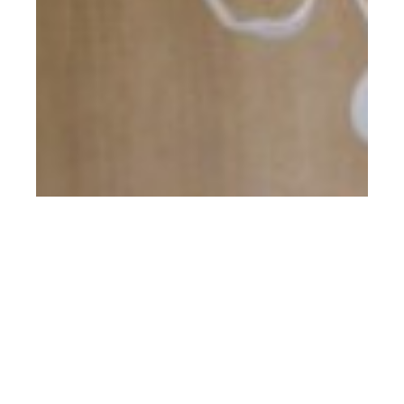
Logorrhée