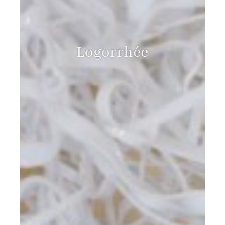
Logorrhée