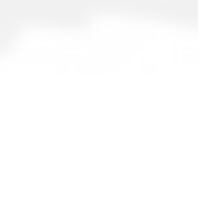
iauthèque
Contact
rie